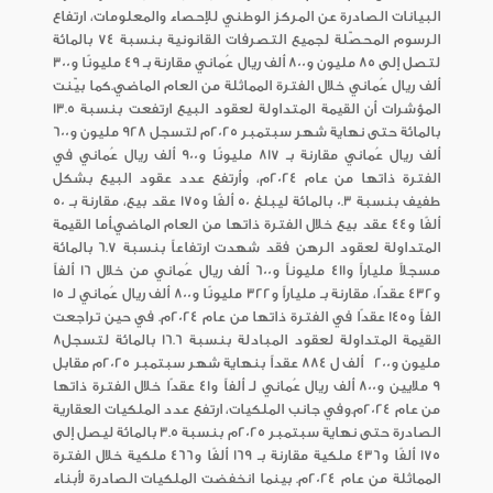
البيانات الصادرة عن المركز الوطني للإحصاء والمعلومات، ارتفاع
الرسوم المحصّلة لجميع التصرفات القانونية بنسبة 74 بالمائة
لتصل إلى 85 مليون و800 ألف ريال عُماني مقارنة بـ 49 مليونًا و300
ألف ريال عُماني خلال الفترة المماثلة من العام الماضي.كما بيّنت
المؤشرات أن القيمة المتداولة لعقود البيع ارتفعت بنسبة 13.5
بالمائة حتى نهاية شهر سبتمبر 2025م لتسجل 928 مليون و600
ألف ريال عُماني مقارنة بـ 817 مليونًا و900 ألف ريال عُماني في
الفترة ذاتها من عام 2024م، وأرتفع عدد عقود البيع بشكل
طفيف بنسبة 0.3 بالمائة ليبلغ 50 ألفًا و175 عقد بيع، مقارنة بـ 50
ألفًا و44 عقد بيع خلال الفترة ذاتها من العام الماضي.أما القيمة
المتداولة لعقود الرهن فقد شهدت ارتفاعاً بنسبة 6.7 بالمائة
مسجلاً ملياراً و411 مليوناً و600 ألف ريال عُماني من خلال 16 ألفاً
و432 عقدًا، مقارنة بـ ملياراً و322 مليونًا و800 ألف ريال عُماني لـ 15
الفاً و145 عقدًا في الفترة ذاتها من عام 2024م. في حين تراجعت
القيمة المتداولة لعقود المبادلة بنسبة 16.6 بالمائة لتسجل8
مليون و200 ألف ل 884 عقداً بنهاية شهر سبتمبر 2025م مقابل
9 ملايين و800 ألف ريال عُماني لـ ألفاً و41 عقدًا خلال الفترة ذاتها
من عام 2024م.وفي جانب الملكيات، ارتفع عدد الملكيات العقارية
الصادرة حتى نهاية سبتمبر 2025م بنسبة 3.5 بالمائة ليصل إلى
175 ألفًا و436 ملكية مقارنة بـ 169 ألفًا و466 ملكية خلال الفترة
المماثلة من عام 2024م. بينما انخفضت الملكيات الصادرة لأبناء